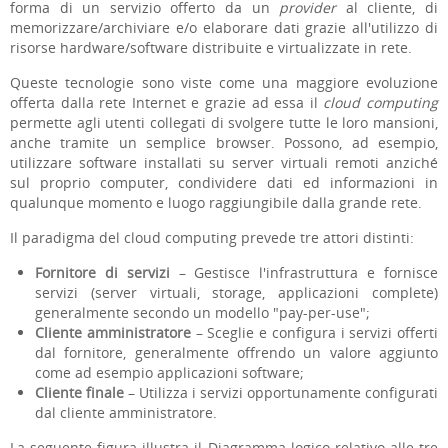
forma di un servizio offerto da un
provider
al cliente, di
memorizzare/archiviare e/o elaborare dati grazie all'utilizzo di
risorse hardware/software distribuite e virtualizzate in rete.
Queste tecnologie sono viste come una maggiore evoluzione
offerta dalla rete Internet e grazie ad essa il
cloud computing
permette agli utenti collegati di svolgere tutte le loro mansioni,
anche tramite un semplice browser. Possono, ad esempio,
utilizzare software installati su server virtuali remoti anziché
sul proprio computer, condividere dati ed informazioni in
qualunque momento e luogo raggiungibile dalla grande rete.
Il paradigma del cloud computing prevede tre attori distinti:
Fornitore di servizi
– Gestisce l'infrastruttura e fornisce
servizi (server virtuali, storage, applicazioni complete)
generalmente secondo un modello "pay-per-use";
Cliente amministratore
– Sceglie e configura i servizi offerti
dal fornitore, generalmente offrendo un valore aggiunto
come ad esempio applicazioni software;
Cliente finale
– Utilizza i servizi opportunamente configurati
dal cliente amministratore.
La seguente figura illustra il Diagramma logico relativo alle tre