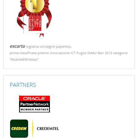
excarta
logistica consegne paperless,
prima classificata premio Innovazione ICT Puglia SMAU Bari 2013 categoria
"Mobile&Wireless"
PARTNERS