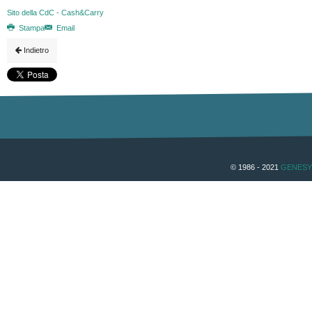
Sito della CdC - Cash&Carry
Stampa
Email
Indietro
© 1986 - 2021
GENESY