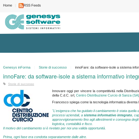
Home
RSS Feeds
Genesys inForma
Storie di successo
innoFare: da software-isole a sistema info
innoFare: da software-isole a sistema informativo integ
Storie di successo
Innovare oggi per vincere la competitività nella Distribu
della C.d.C. srl,
Centro Distribuzione Curcio di Sanza (SA
Francesco spiega come la tecnologia informatica diventa 
"L'esigenza che ha guidato il cambiamento è stata quella d
processi aziendali, a
sistema informativo integrato
, ca
approvvigionamento fino agli allestimenti e consegna degli 
logistica, contabilità e fisco.
Il motivo del cambiamento si è rivelato per noi una valida opportunità.
Prima, ogni fase era condotta separatamente dalle altre.