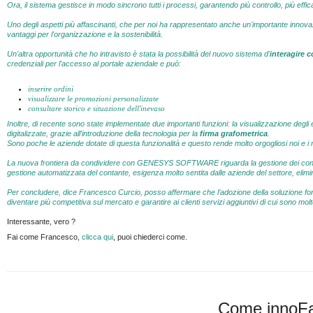
Ora, il sistema gestisce in modo sincrono tutti i processi, garantendo più controllo, più effic
Uno degli aspetti più affascinanti, che per noi ha rappresentato anche un'importante innova
vantaggi per l'organizzazione e la sostenibilità.
Un'altra opportunità che ho intravisto è stata la possibilità del nuovo sistema d'
interagire
co
credenziali per l'accesso al portale aziendale e può:
inserire ordini
visualizzare le promozioni personalizzate
consultare storico e situazione dell'inevaso
Inoltre, di recente sono state implementate due importanti funzioni: la visualizzazione degli e
digitalizzate, grazie all'introduzione della tecnologia per la
firma grafometrica
.
Sono poche le aziende dotate di questa funzionalità e questo rende molto orgogliosi noi e i 
La nuova frontiera da condividere con GENESYS SOFTWARE riguarda la gestione dei cont
gestione automatizzata del contante, esigenza molto sentita dalle aziende del settore, elimina 
Per concludere, dice Francesco Curcio, posso affermare che l’adozione della soluzion
diventare più competitiva sul mercato e garantire ai clienti servizi aggiuntivi di cui sono molt
Interessante, vero ?
Fai come Francesco,
clicca qui
, puoi chiederci come.
Come innoF