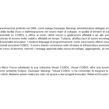
rammazione preferito nel 1986, come spiega Giuseppe Marangi, amministratore delegato di
dalla facilità d’uso e dall’integrazione nel nostro team di sviluppo. In qualità di fornitori di s
aziendali su COBOL e offrire ai nostri clienti servizi e applicazioni affidabili e ad alte pr
to di essere molto stabili e affidabili nel tempo. Tuttavia, all’affacciarsi di nuove tecnolog
ve funzionalità innovative. I moderni linguaggi di programmazione come Java hanno offerto nuove
dizionali strumenti COBOL. Il nostro intento consisteva nello sfruttare le infrastrutture preesist
e nel corso di decenni, nonché i vantaggi apportati dalla nuova tecnologia, aggiungendo, al co
 a Micro Focus adottando la sua soluzione Visual COBOL. Visual COBOL offre una funziona
o ambiente Eclipse. Giuseppe Marangi: “Visual COBOL ci ha consentito di integrare le n
lienti. Abbiamo potuto realizzare tutto ciò grazie a due progetti innovativi: Ridati ed Excarta”