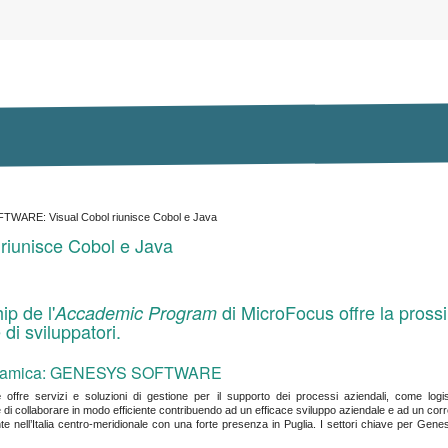
ARE: Visual Cobol riunisce Cobol e Java
unisce Cobol e Java
ip de l'
di MicroFocus offre la pross
Accademic Program
di sviluppatori.
oramica: GENESYS SOFTWARE
e
offre servizi e soluzioni di gestione per il supporto dei processi aziendali, come logi
 di collaborare in modo efficiente contribuendo ad un efficace sviluppo aziendale e ad un cor
ente nell’Italia centro-meridionale con una forte presenza in Puglia. I settori chiave per Ge