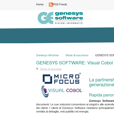
Home
RSS Feeds
Genesys inForma
Storie di successo
GENESYS SOFTW
GENESYS SOFTWARE: Visual Cobol ri
Storie di successo
La partnersh
generazione 
Rapida pan
Genesys Softwar
documenti. Le sue soluzioni consentono ai singoli e alle aziende
dei clienti. I clienti di Genesys Software risiedono principalm
vendita al dettaglio, enti pubblici ed energia.