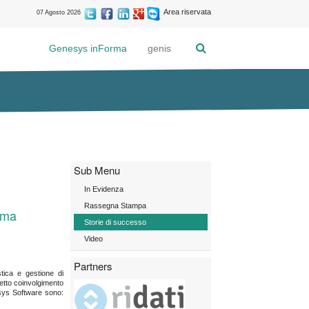
Area riservata
07 Agosto 2026
Genesys inForma
genis
Sub Menu
In Evidenza
Rassegna Stampa
ima
Storie di successo
Video
Partners
stica e gestione di
retto coinvolgimento
nesys Software sono: