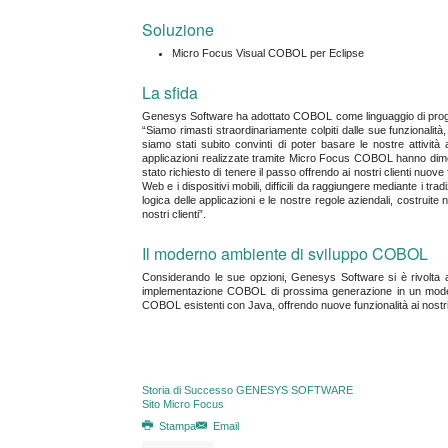
Soluzione
Micro Focus Visual COBOL per Eclipse
La sfida
Genesys Software ha adottato COBOL come linguaggio di prog
“Siamo rimasti straordinariamente colpiti dalle sue funzionalità, 
siamo stati subito convinti di poter basare le nostre attività 
applicazioni realizzate tramite Micro Focus COBOL hanno dimostra
stato richiesto di tenere il passo offrendo ai nostri clienti nuo
Web e i dispositivi mobili, difficili da raggiungere mediante i tra
logica delle applicazioni e le nostre regole aziendali, costruit
nostri clienti”.
Il moderno ambiente di sviluppo COBOL
Considerando le sue opzioni, Genesys Software si è rivolta
implementazione COBOL di prossima generazione in un modern
COBOL esistenti con Java, offrendo nuove funzionalità ai nostri c
Storia di Successo GENESYS SOFTWARE
Sito Micro Focus
Stampa
Email