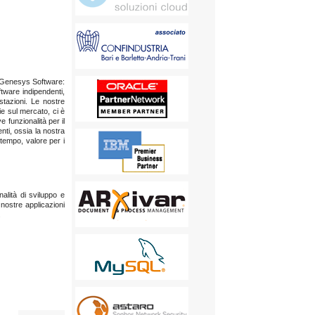
 Genesys Software:
oftware indipendenti,
estazioni. Le nostre
ie sul mercato, ci è
 funzionalità per il
enti, ossia la nostra
ntempo, valore per i
lità di sviluppo e
ostre applicazioni
.