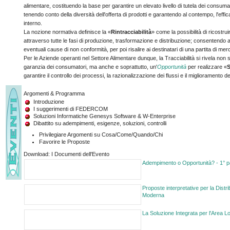
alimentare, costituendo la base per garantire un elevato livello di tutela dei consumat
tenendo conto della diversità dell'offerta di prodotti e garantendo al contempo, l'ef
interno.
La nozione normativa definisce la «
Rintracciabilità
» come la possibilità di ricostrui
attraverso tutte le fasi di produzione, trasformazione e distribuzione; consentendo al
eventuali cause di non conformità, per poi risalire ai destinatari di una partita di me
Per le Aziende operanti nel Settore Alimentare dunque, la Tracciabilità si rivela non
garanzia dei consumatori, ma anche e soprattutto, un'
Opportunità
per realizzare «
S
garantire il controllo dei processi, la razionalizzazione dei flussi e il miglioramento del
Argomenti & Programma
Introduzione
I suggerimenti di FEDERCOM
Soluzioni Informatiche Genesys Software & W-Enterprise
Dibattito su adempimenti, esigenze, soluzioni, controlli
Privilegiare Argomenti su Cosa/Come/Quando/Chi
Favorire le Proposte
Download: I Documenti dell'Evento
Adempimento o Opportunità? - 1° p
Proposte interpretative per la Distr
Moderna
La Soluzione Integrata per l'Area Lo