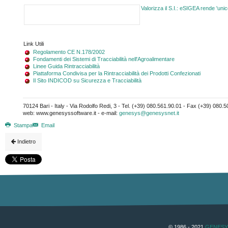
Valorizza il S.I.:
e
SIGEA rende 'unic
Link Utili
Regolamento CE N.178/2002
Fondamenti dei Sistemi di Tracciabilità nell'Agroalimentare
Linee Guida Rintracciabilità
Piattaforma Condivisa per la Rintracciabilità dei Prodotti Confezionati
Il Sito INDICOD su Sicurezza e Tracciabilità
70124 Bari - Italy - Via Rodolfo Redi, 3 - Tel. (+39) 080.561.90.01 - Fax (+39) 080.
web: www.genesyssoftware.it - e-mail:
genesys@genesysnet.it
Stampa
Email
Indietro
© 1986 - 2021
GENESY