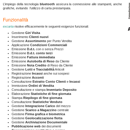
L’impiego della tecnologia
bluetooth
assicura la connessione alle stampanti, anche
grafiche, evitando l’utilizzo di carta prestampata.
Funzionalità
excarta
risolve efficacemente le seguenti esigenze funzionali:
Gestione
Giri Visita
Inserimento
Clienti nuovi
Gestione
Assortimento
per Punto Vendita
Applicazione
Condizioni Commerciali
Emissione
D.d.t.
con o senza Prezzi
Emissione
D.d.t. conto terzi
Emissione
Fattura immediata
Emissione
Autobolla di Reso
da Cliente
Emissione
Nota Credito
di Reso da Cliente
Gestione
Lotti e Tracciabilità
Articoli
Registrazione
Incassi
anche sui sospesi
Registrazione
Acconti
Consultazione
Estratto Conto Clienti
e
Incassi
Immissione
Ordini di Vendita
Consultazione e stampa
Inventario Deposito
Elaborazione
Statistiche di fine giornata
Stampa
Riepilogo di fine giornata
Consultazione
Statistiche Venduto
Gestione
Integrazione Carico
del mezzo
Gestione
Scarico a Magazzino
centrale
Gestione
Firma grafica e biometrica
Gestione
Geolocalizzazione flotta
Gestione
Archiviazione Documentale
Pubblicazione web
dei documenti