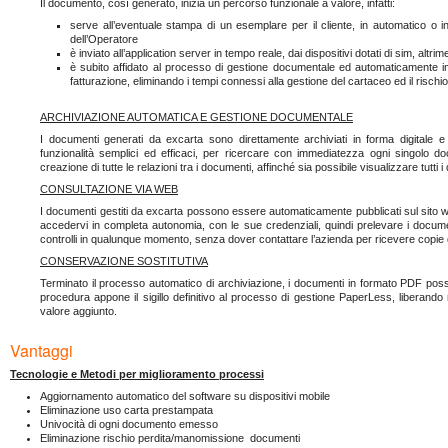
Il documento, così generato, inizia un percorso funzionale a valore, infatti:
serve all’eventuale stampa di un esemplare per il cliente, in automatico o in
dell’Operatore
è inviato all’application server in tempo reale, dai dispositivi dotati di sim, altrim
è subito affidato al processo di gestione documentale ed automaticamente ind
fatturazione, eliminando i tempi connessi alla gestione del cartaceo ed il risch
ARCHIVIAZIONE AUTOMATICA E GESTIONE DOCUMENTALE
I documenti generati da excarta sono direttamente archiviati in forma digitale 
funzionalità semplici ed efficaci, per ricercare con immediatezza ogni singolo doc
creazione di tutte le relazioni tra i documenti, affinché sia possibile visualizzare tutti i d
CONSULTAZIONE VIA WEB
I documenti gestiti da excarta possono essere automaticamente pubblicati sul sito we
accedervi in completa autonomia, con le sue credenziali, quindi prelevare i documen
controlli in qualunque momento, senza dover contattare l’azienda per ricevere copie
CONSERVAZIONE SOSTITUTIVA
Terminato il processo automatico di archiviazione, i documenti in formato PDF pos
procedura appone il sigillo definitivo al processo di gestione PaperLess, liberando 
valore aggiunto.
Vantaggi
Tecnologie e Metodi per miglioramento processi
Aggiornamento automatico del software su dispositivi mobile
Eliminazione uso carta prestampata
Univocità di ogni documento emesso
Eliminazione rischio perdita/manomissione documenti