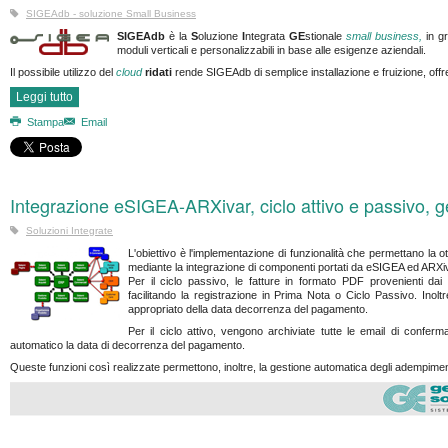
SIGEAdb - soluzione Small Business
SIGEAdb
è la
S
oluzione
I
ntegrata
GE
stionale
small business,
in g
moduli verticali e personalizzabili in base alle esigenze aziendali.
Il possibile utilizzo del
cloud
ridati
rende SIGEAdb di semplice installazione e fruizione, offr
Leggi tutto
Stampa
Email
Integrazione eSIGEA-ARXivar, ciclo attivo e passivo, g
Soluzioni Integrate
L'obiettivo è l'implementazione di funzionalità che permettano la ot
mediante la integrazione di componenti portati da eSIGEA ed ARXivar
Per il ciclo passivo, le fatture in formato PDF provenienti dai
facilitando la registrazione in Prima Nota o Ciclo Passivo. Inolt
appropriato della data decorrenza del pagamento.
Per il ciclo attivo, vengono archiviate tutte le email di confe
automatico la data di decorrenza del pagamento.
Queste funzioni così realizzate permettono, inoltre, la gestione automatica degli adempimenti 