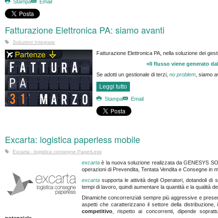
Stampa
Email
Fatturazione Elettronica PA: siamo avanti
Soluzioni Integrate
Fatturazione Elettronica PA, nella soluzione dei ges
«Il flusso viene generato da
Se adotti un gestionale di terzi,
no problem
, siamo av
Leggi tutto
Stampa
Email
Excarta: logistica paperless mobile
Excarta - logistica consegne PaperLess
excarta
è la nuova soluzione realizzata da GENESYS SOF
operazioni di Prevendita, Tentata Vendita e Consegne in 
excarta
supporta le attività degli Operatori, dotandoli di s
tempi di lavoro, quindi aumentare la quantità e la qualità del
Dinamiche concorrenziali sempre più aggressive e presenza 
aspetti che caratterizzano il settore della distribuzione, 
competitivo
, rispetto ai concorrenti, dipende soprat