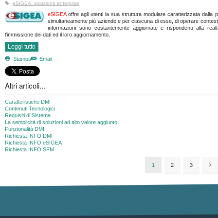
eSIGEA: soluzione enterprise
eSIGEA
offre agli utenti la sua struttura modulare caratterizzata dalla pe
simultaneamente più aziende e per ciascuna di esse, di operare contestu
informazioni sono costantemente aggiornate e rispondenti alla rea
l'immissione dei dati ed il loro aggiornamento.
Leggi tutto
Stampa
Email
Altri articoli...
Caratteristiche DMI
Contenuti Tecnologici
Requisiti di Sistema
La semplicità di soluzioni ad alto valore aggiunto
Funzionalità DMI
Richiesta INFO DMI
Richiesta INFO eSIGEA
Richiesta INFO SFM
1
2
3