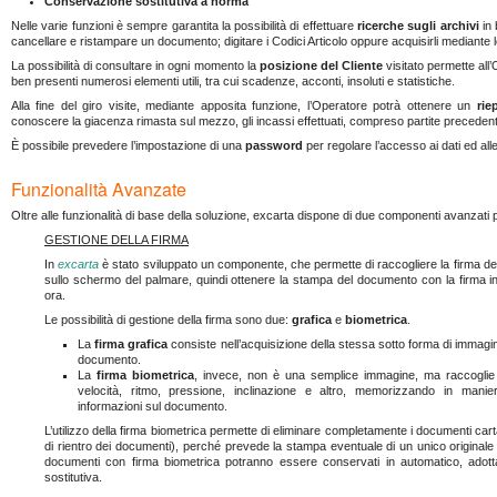
Conservazione sostitutiva a norma
Nelle varie funzioni è sempre garantita la possibilità di effettuare
ricerche sugli archivi
in 
cancellare e ristampare un documento; digitare i Codici Articolo oppure acquisirli mediante le
La possibilità di consultare in ogni momento la
posizione del Cliente
visitato permette all’
ben presenti numerosi elementi utili, tra cui scadenze, acconti, insoluti e statistiche.
Alla fine del giro visite, mediante apposita funzione, l’Operatore potrà ottenere un
rie
conoscere la giacenza rimasta sul mezzo, gli incassi effettuati, compreso partite precedenti
È possibile prevedere l’impostazione di una
password
per regolare l’accesso ai dati ed alle
Funzionalità Avanzate
Oltre alle funzionalità di base della soluzione, excarta dispone di due componenti avanzati p
GESTIONE DELLA FIRMA
In
excarta
è stato sviluppato un componente, che permette di raccogliere la firma de
sullo schermo del palmare, quindi ottenere la stampa del documento con la firma i
ora.
Le possibilità di gestione della firma sono due:
grafica
e
biometrica
.
La
firma grafica
consiste nell’acquisizione della stessa sotto forma di immagin
documento.
La
firma biometrica
, invece, non è una semplice immagine, ma raccoglie t
velocità, ritmo, pressione, inclinazione e altro, memorizzando in manier
informazioni sul documento.
L’utilizzo della firma biometrica permette di eliminare completamente i documenti cart
di rientro dei documenti), perché prevede la stampa eventuale di un unico originale d
documenti con firma biometrica potranno essere conservati in automatico, adot
sostitutiva.