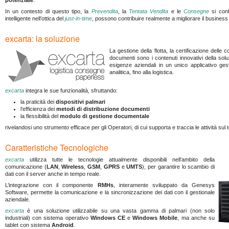
potenziale
.
In un contesto di questo tipo, la
Prevendita
, la
Tentata Vendita
e le
Consegne
si conf
intelligente nell’ottica del
just-in-time
, possono contribuire realmente a migliorare il business
excarta: la soluzione
La gestione della flotta, la certificazione delle 
documenti sono i contenuti innovativi della sol
esigenze aziendali in un unico applicativo gesti
analitica, fino alla logistica.
excarta
integra le sue funzionalità, sfruttando:
la praticità dei
dispositivi palmari
l’efficienza dei
metodi di distribuzione documenti
la flessibilità del
modulo di gestione documentale
rivelandosi uno strumento efficace per gli Operatori, di cui supporta e traccia le attività sul te
Caratteristiche Tecnologiche
excarta
utilizza tutte le tecnologie attualmente disponibili nell’ambito della
comunicazione (
LAN
,
Wireless
,
GSM
,
GPRS
e
UMTS
), per garantire lo scambio di
dati con il server anche in tempo reale.
L’integrazione con il componente
RMHs
, interamente sviluppato da Genesys
Software, permette la comunicazione e la sincronizzazione dei dati con il gestionale
aziendale.
excarta
è una soluzione utilizzabile su una vasta gamma di palmari (non solo
industriali) con sistema operativo
Windows CE
e
Windows Mobile
, ma anche su
tablet con sistema
Android
.